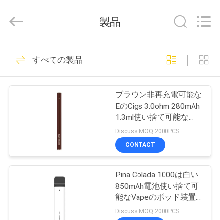
supplier.
Copyright
©
製品
2021
-
2026
Shenzhen
Huayixing
家
80
Technology
すべての製品
Co.,
Vapeの使い捨て可
Ltd..
All
Rights
製
Reserved.
能な棒
Developed
ブラウン非再充電可能な
by
品
ECER
EのCigs 3.0ohm 280mAh
1.3ml使い捨て可能な
Vapeのポッドは付く
Discuss MOQ:2000PCS
ビ
CONTACT
34
デ
Vapeの使い捨て可
Pina Colada 1000は白い
オ
850mAh電池使い捨て可
能なペン
能なVapeのポッド装置
吹く
私
Discuss MOQ:2000PCS