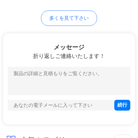
30
多くを見て下さい
Cigalikeの拡散器
Vape
メッセージ
折り返しご連絡いたします！
19
小型電子タバコ