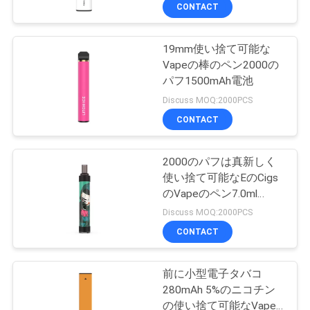
CONTACT
達
に
19mm使い捨て可能な
36
Vapeの棒のペン2000の
つ
使い捨て可能な
パフ1500mAh電池
い
Discuss MOQ:2000PCS
Vapeのポッド装置
CONTACT
て
2000のパフは真新しく
工
使い捨て可能なEのCigs
のVapeのペン7.0ml
場
10
650mAh Eの液体を冷却
Discuss MOQ:2000PCS
する
使い捨て可能で平ら
旅
CONTACT
行
なVapeのペンのポ
前に小型電子タバコ
280mAh 5%のニコチン
ッド
の使い捨て可能なVape