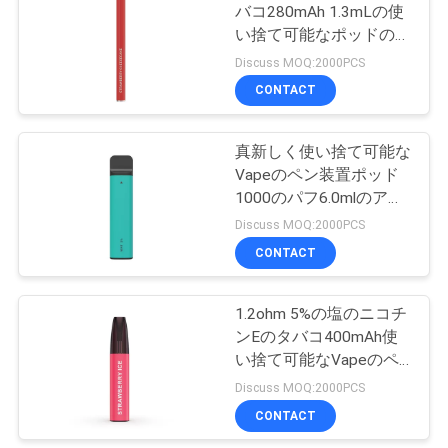
バコ280mAh 1.3mLの使
さ
い捨て可能なポッドの
39
い
Vapeのいちごのチーズ
Discuss MOQ:2000PCS
風味を付けられたE
ケーキ
CONTACT
地
のタバコ
真新しく使い捨て可能な
図
Vapeのペン装置ポッド
1000のパフ6.0mlのアル
ミニウム管
Discuss MOQ:2000PCS
PRIVACY
CONTACT
16
POLICY
ポッド システム始
1.2ohm 5%の塩のニコチ
ンEのタバコ400mAh使
動機のキット
い捨て可能なVapeのペ
ンの棒
Discuss MOQ:2000PCS
CONTACT