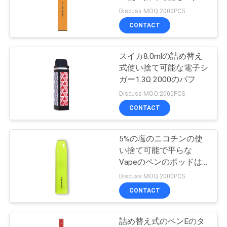
品
の満たされたペン
Discuss MOQ:2000PCS
質
CONTACT
16
管
使い捨て可能な電子
スイカ8.0mlの詰め替え
理
式使い捨て可能な電子シ
タバコ
ガー1.3Ω 2000のパフ
引
Discuss MOQ:2000PCS
CONTACT
用
を
5%の塩のニコチンの使
11
い捨て可能で平らな
要
詰め替え式の電子タ
Vapeのペンのポッドは
前に1.6ohmコイルを満
求
Discuss MOQ:2000PCS
バコ
たした
CONTACT
し
な
詰め替え式のペンEのタ