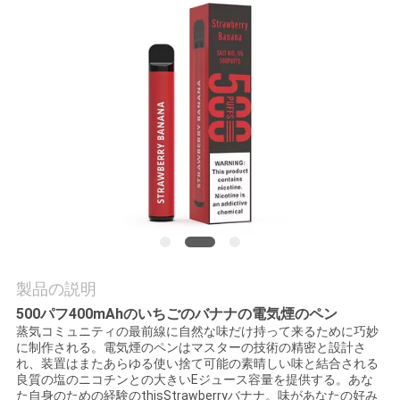
品
質
管
理
引
用
を
要
製品の説明
求
500パフ400mAhのいちごのバナナの電気煙のペン
蒸気コミュニティの最前線に自然な味だけ持って来るために巧妙
し
に制作される。電気煙のペンはマスターの技術の精密と設計さ
れ、装置はまたあらゆる使い捨て可能の素晴しい味と結合される
な
良質の塩のニコチンとの大きいEジュース容量を提供する。あな
た自身のための経験のthisStrawberryバナナ。味があなたの好み