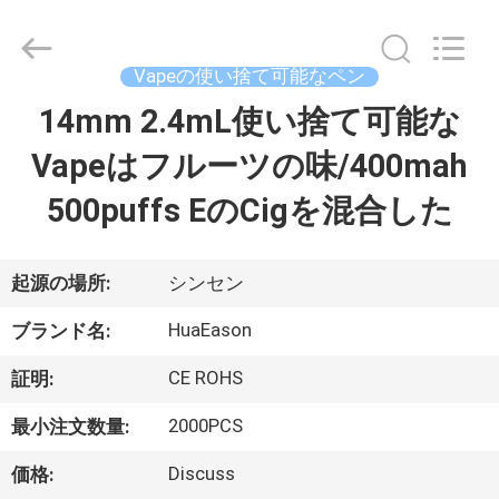
2021
-
2026
Shenzhen
Huayixing
Vapeの使い捨て可能なペン
Technology
Co.,
Ltd..
14mm 2.4mL使い捨て可能な
家
All
Rights
Reserved.
Vapeはフルーツの味/400mah
Developed
by
製
ECER
500puffs EのCigを混合した
品
起源の場所:
シンセン
ビ
HuaEason
ブランド名:
デ
CE ROHS
証明:
オ
2000PCS
最小注文数量:
Discuss
価格:
私