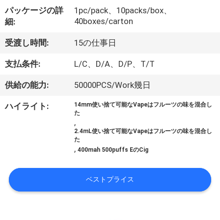
パッケージの詳
1pc/pack、10packs/box、
達
40boxes/carton
細:
に
受渡し時間:
15の仕事日
つ
支払条件:
L/C、D/A、D/P、T/T
い
供給の能力:
50000PCS/Work幾日
て
ハイライト:
14mm使い捨て可能なVapeはフルーツの味を混合し
た
,
工
2.4mL使い捨て可能なVapeはフルーツの味を混合し
た
場
,
400mah 500puffs EのCig
旅
ベストプライス
行