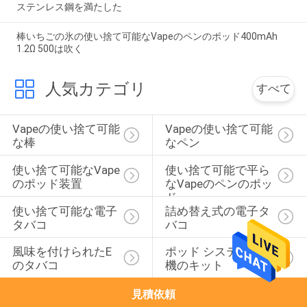
ステンレス鋼を満たした
棒いちごの氷の使い捨て可能なVapeのペンのポッド400mAh
1.2Ω 500は吹く
人気カテゴリ
すべて
Vapeの使い捨て可能
Vapeの使い捨て可能
な棒
なペン
使い捨て可能なVape
使い捨て可能で平ら
のポッド装置
なVapeのペンのポッ
ド
使い捨て可能な電子
詰め替え式の電子タ
タバコ
バコ
風味を付けられたE
ポッド システム始動
のタバコ
機のキット
見積依頼