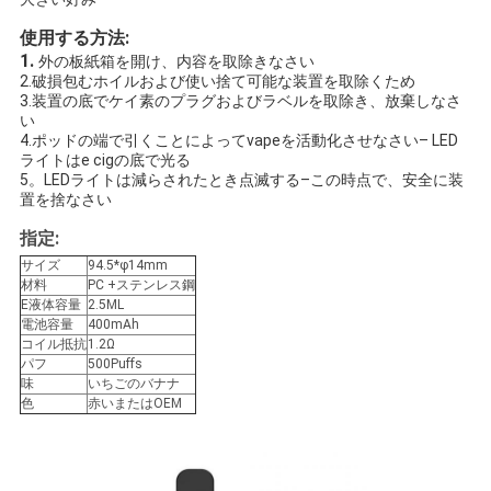
使用する方法:
1.
外の板紙箱を開け、内容を取除きなさい
2.破損包むホイルおよび使い捨て可能な装置を取除くため
3.装置の底でケイ素のプラグおよびラベルを取除き、放棄しなさ
い
4.ポッドの端で引くことによってvapeを活動化させなさい– LED
ライトはe cigの底で光る
5。LEDライトは減らされたとき点滅する–この時点で、安全に装
置を捨なさい
指定:
サイズ
94.5*φ14mm
材料
PC +ステンレス鋼
E液体容量
2.5ML
電池容量
400mAh
コイル抵抗
1.2Ω
パフ
500Puffs
味
いちごのバナナ
色
赤いまたはOEM