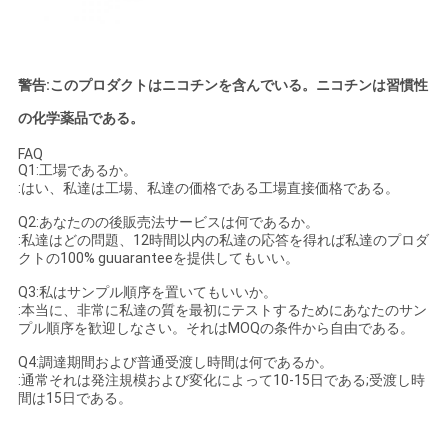
警告:このプロダクトはニコチンを含んでいる。ニコチンは習慣性
の化学薬品である。
FAQ
Q1:工場であるか。
:はい、私達は工場、私達の価格である工場直接価格である。
Q2:あなたのの後販売法サービスは何であるか。
:私達はどの問題、12時間以内の私達の応答を得れば私達のプロダ
クトの100% guuaranteeを提供してもいい。
Q3:私はサンプル順序を置いてもいいか。
:本当に、非常に私達の質を最初にテストするためにあなたのサン
プル順序を歓迎しなさい。それはMOQの条件から自由である。
Q4:調達期間および普通受渡し時間は何であるか。
:通常それは発注規模および変化によって10-15日である;受渡し時
間は15日である。