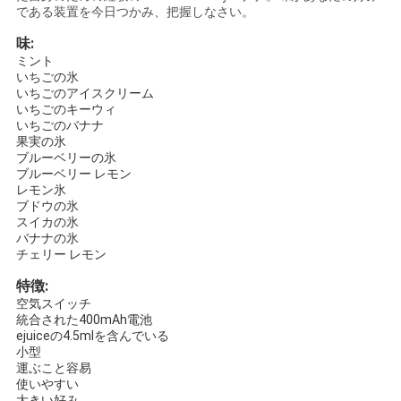
である装置を今日つかみ、把握しなさい。
さ
味:
い
ミント
いちごの氷
いちごのアイスクリーム
いちごのキーウィ
地
いちごのバナナ
果実の氷
図
ブルーベリーの氷
ブルーベリー レモン
レモン氷
ブドウの氷
PRIVACY
スイカの氷
バナナの氷
POLICY
チェリー レモン
特徴:
空気スイッチ
統合された400mAh電池
ejuiceの4.5mlを含んでいる
小型
運ぶこと容易
使いやすい
大きい好み