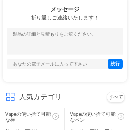
達
メッセージ
折り返しご連絡いたします！
に
つ
い
て
工
場
人気カテゴリ
旅
すべて
行
Vapeの使い捨て可能
Vapeの使い捨て可能
な棒
なペン