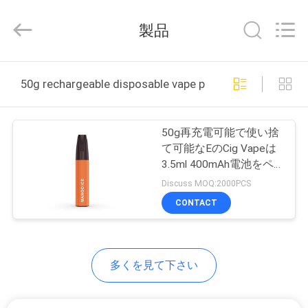
supplier.
Copyright
©
製品
2021
-
2026
Shenzhen
Huayixing
家
Technology
50g rechargeable disposable vape pen オンライン製造
Co.,
Ltd..
All
Rights
製
Reserved.
Developed
50g再充電可能で使い捨
by
品
ECER
て可能なEのCig Vapeは
3.5ml 400mAh電池をペ
ンで書く
Discuss MOQ:2000PCS
ビ
CONTACT
デ
オ
多くを見て下さい
私