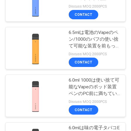
品
パフ
Discuss MOQ:2000PCS
質
CONTACT
管
6.5mlは電池のVapeのペ
理
ン/1000のパフの使い捨
て可能な装置を前もって
満たした
引
Discuss MOQ:2000PCS
CONTACT
用
を
6.0ml 1000は使い捨て可
能なVapeのポッド装置
要
ペンのPC前に満ちてい
る吹く
求
Discuss MOQ:2000PCS
CONTACT
し
な
6.0mlは味の電子タバコE