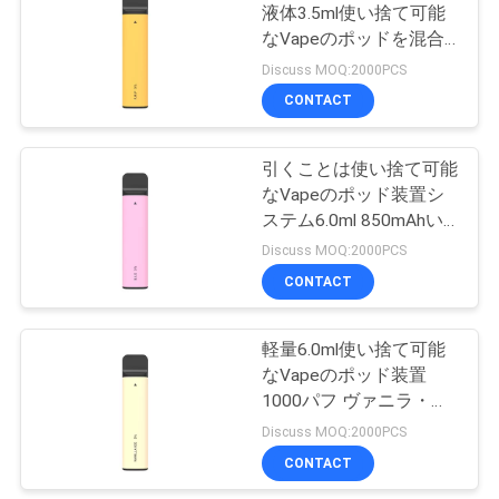
液体3.5ml使い捨て可能
さ
なVapeのポッドを混合
い
した
Discuss MOQ:2000PCS
CONTACT
地
引くことは使い捨て可能
図
なVapeのポッド装置シ
ステム6.0ml 850mAhい
ちごの好意を活動化させ
Discuss MOQ:2000PCS
PRIVACY
た
CONTACT
POLICY
軽量6.0ml使い捨て可能
なVapeのポッド装置
1000パフ ヴァニラ・ア
イス
Discuss MOQ:2000PCS
CONTACT