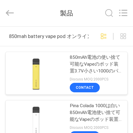
-
2026
Shenzhen
製品
Huayixing
Technology
Co.,
Ltd..
家
All
Rights
850mah battery vape pod オンライン製造
Reserved.
Developed
by
ECER
製
850mAh電池の使い捨て
品
可能なVapeのポッド装
置3.7V小さい1000のパ
フ
Discuss MOQ:2000PCS
ビ
CONTACT
デ
Pina Colada 1000は白い
オ
850mAh電池使い捨て可
能なVapeのポッド装置
吹く
私
Discuss MOQ:2000PCS