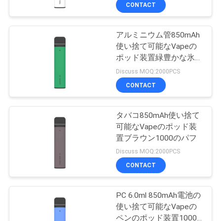
CONTACT
達
に
アルミニウム管850mAh
使い捨て可能なVapeの
つ
ポッド装置緑豊かな氷の
好意
い
Discuss MOQ:2000PCS
CONTACT
て
タバコ850mAh使い捨て
工
可能なVapeのポッド装
置ブラウン1000のパフ
場
Discuss MOQ:2000PCS
旅
CONTACT
行
PC 6.0ml 850mAh電池の
使い捨て可能なVapeの
ペンのポッド装置1000